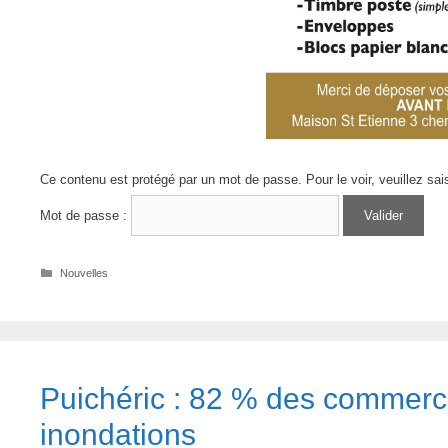
Ce contenu est protégé par un mot de passe. Pour le voir, veuillez sai
Mot de passe :
Catégories
Nouvelles
Puichéric : 82 % des commerce
inondations