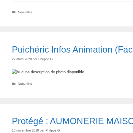
Catégories
Nouvelles
Puichéric Infos Animation (Fa
22 mars 2020
par
Philippe G
Catégories
Nouvelles
Protégé : AUMONERIE MAI
13 novembre 2019
par
Philippe G