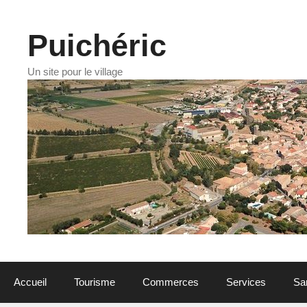
Aller
au
contenu
Puichéric
Un site pour le village
Accueil
Tourisme
Commerces
Services
Sa