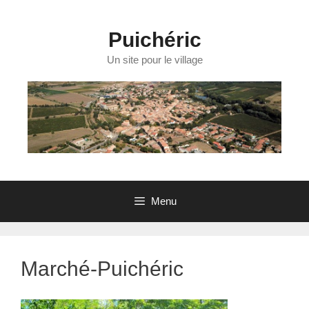
Aller
au
contenu
Puichéric
Un site pour le village
Menu
Marché-Puichéric