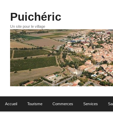
Aller
au
contenu
Puichéric
Un site pour le village
Accueil
Tourisme
Commerces
Services
Sa