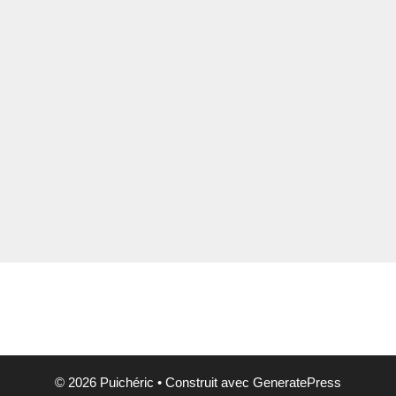
© 2026 Puichéric
• Construit avec
GeneratePress