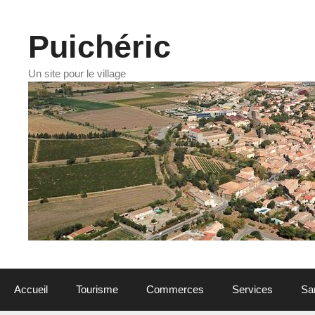
Aller
au
contenu
Puichéric
Un site pour le village
Accueil
Tourisme
Commerces
Services
Sa