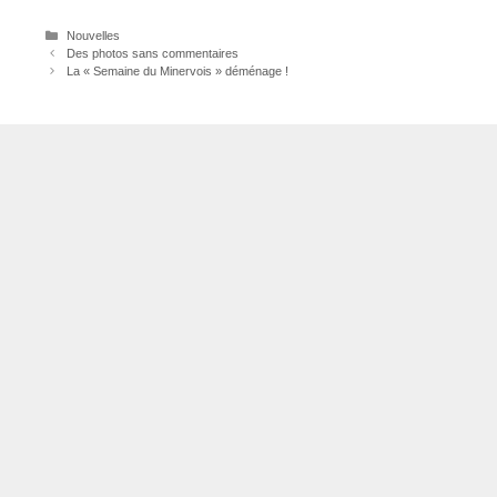
Catégories
Nouvelles
Des photos sans commentaires
La « Semaine du Minervois » déménage !