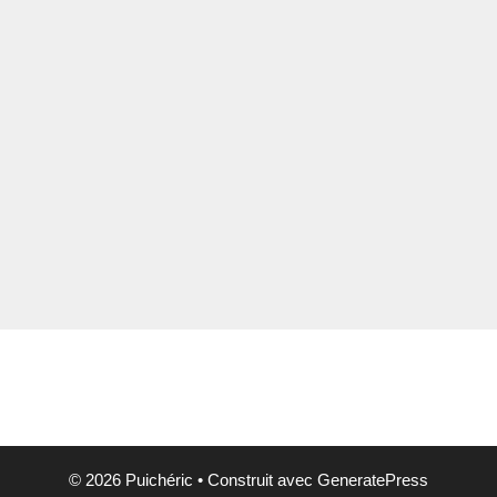
© 2026 Puichéric
• Construit avec
GeneratePress