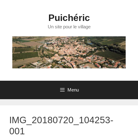
Aller
au
contenu
Puichéric
Un site pour le village
Menu
IMG_20180720_104253-
001