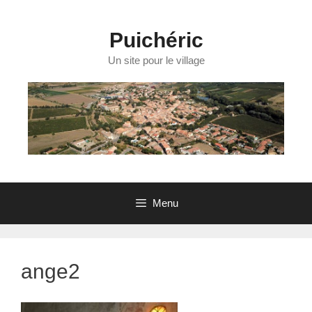
Aller
au
contenu
Puichéric
Un site pour le village
Menu
ange2